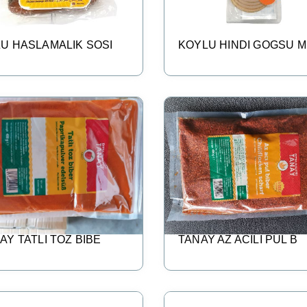
U HASLAMALIK SOSI
KOYLU HINDI GOGSU 
AY TATLI TOZ BIBE
TANAY AZ ACILI PUL B