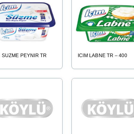
M SUZME PEYNIR TR
ICIM LABNE TR – 400