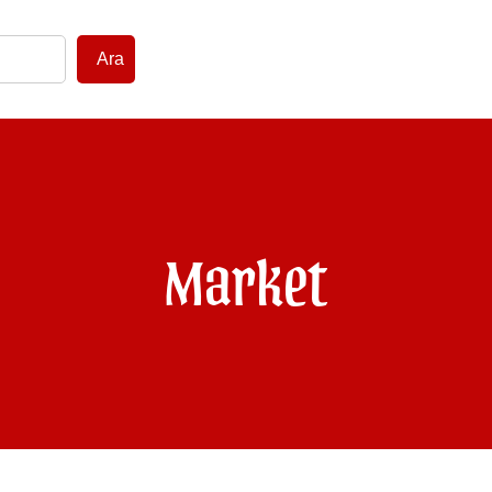
Ara
Market