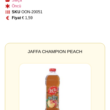
Salça
Öncü
SKU
OON-20051
Fiyat
€
1,59
JAFFA CHAMPION PEACH