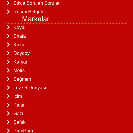
Sıkça Sorulan Sorular
Resmi Belgeler
Markalar
Köylü
Shaia
Kuzu
Doydoy
Kamar
Melis
Seğmen
Lezzet Dünyası
İçim
Pınar
Gazi
Şafak
PrimPom