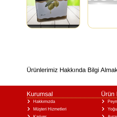
Ürünlerimiz Hakkında Bilgi Almak
Kurumsal
Ürün 
Hakkımızda
Peyn
Müşteri Hizmetleri
Yoğu
Kariyer
Ayra