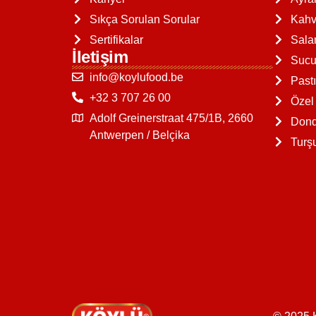
Sıkça Sorulan Sorular
Kahva
Sertifikalar
Sal
İletişim
Sucu
info@koylufood.be
Past
+32 3 707 26 00
Özel
Adolf Greinerstraat 475/1B, 2660
Dond
Antwerpen / Belçika
Turş