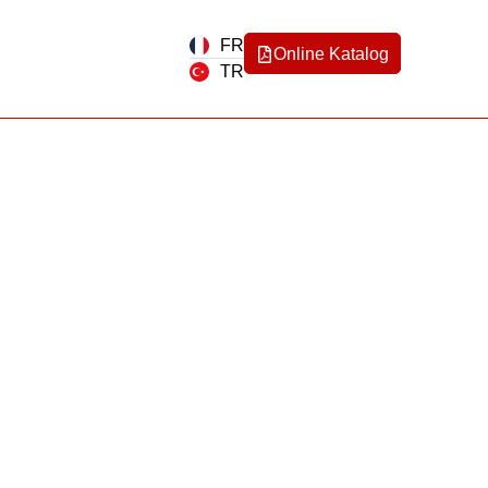
FR
Online Katalog
TR
B