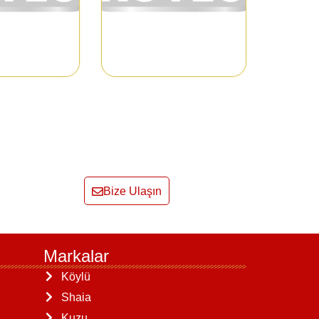
Bize Ulaşın
Markalar
Köylü
Shaia
Kuzu