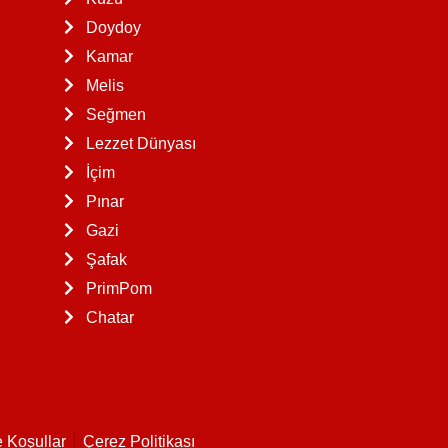
Doydoy
Kamar
Melis
Seğmen
Lezzet Dünyası
İçim
Pınar
Gazi
Şafak
PrimPom
Chatar
e Koşullar
Çerez Politikası