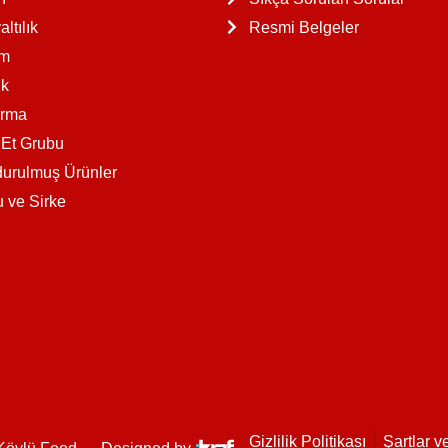
ltılık
Resmi Belgeler
am
k
ırma
 Et Grubu
urulmuş Ürünler
u ve Sirke
Gizlilik Politikası
Şartlar v