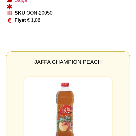
Salça
SKU
OON-20050
Fiyat
€
1,06
JAFFA CHAMPION PEACH