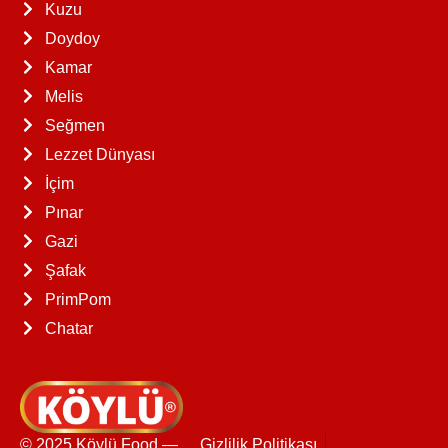
Kuzu
Doydoy
Kamar
Melis
Seğmen
Lezzet Dünyası
İçim
Pınar
Gazi
Şafak
PrimPom
Chatar
© 2025 Köylü Food —
Gizlilik Politikası