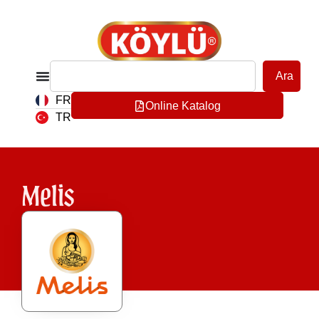
Ara
FR
Online Katalog
TR
Melis