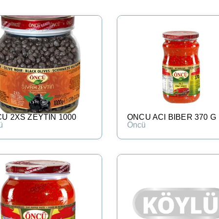
U 2XS ZEYTIN 1000
ONCU ACI BIBER 370 G
ü
Öncü