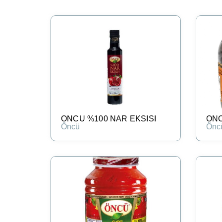
ONCU %100 NAR EKSISI
ONC
Öncü
Önc