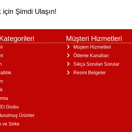
 için Şimdi Ulaşın!
Kategorileri
Müşteri Hizmetleri
ir
Müşteri Hizmetleri
rt
Ödeme Kanalları
n
Sıkça Sorulan Sorular
ltılık
Resmi Belgeler
am
k
ırma
 Et Grubu
urulmuş Ürünler
u ve Sirke