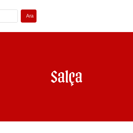
Ara
Salça