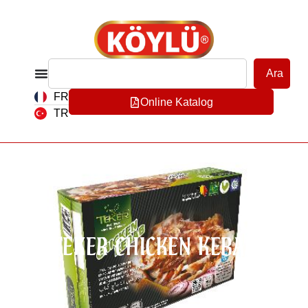
Ara
FR
Online Katalog
TR
TEKER CHICKEN KEBAB