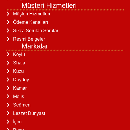
Müşteri Hizmetleri
Müşteri Hizmetleri
Ödeme Kanalları
Sıkça Sorulan Sorular
Resmi Belgeler
Markalar
Köylü
Shaia
Kuzu
Doydoy
Kamar
Melis
Seğmen
Lezzet Dünyası
İçim