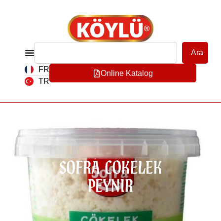
Ara
FR
Online Katalog
TR
SOFRA COKELEK
PEYNIR