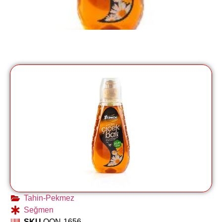
Tahin-Pekmez
Seğmen
SKU
OON-1656