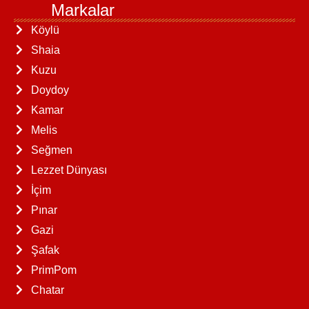
Markalar
Köylü
Shaia
Kuzu
Doydoy
Kamar
Melis
Seğmen
Lezzet Dünyası
İçim
Pınar
Gazi
Şafak
PrimPom
Chatar