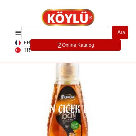
Ara
FR
Online Katalog
TR
SEGMEN CICEK BALI PE