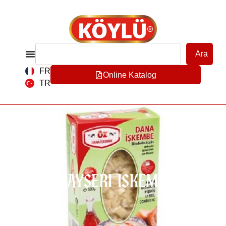
Ara
FR
Online Katalog
TR
OZ KAYSERI ISKEMBE 5