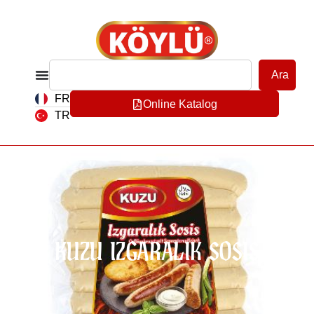
Ara
FR
Online Katalog
TR
KUZU IZGARALIK SOSIS