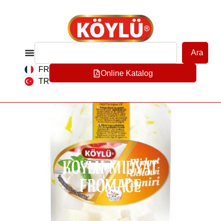
Ara
FR
Online Katalog
TR
KOYLU MIDYAT
FROMAGE