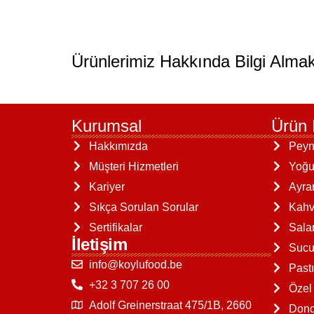
Ürünlerimiz Hakkında Bilgi Almak
Kurumsal
Ürün 
Hakkımızda
Peyn
Müşteri Hizmetleri
Yoğu
Kariyer
Ayra
Sıkça Sorulan Sorular
Kahva
Sertifikalar
Sal
İletişim
Sucu
info@koylufood.be
Past
+32 3 707 26 00
Özel
Adolf Greinerstraat 475/1B, 2660
Dond