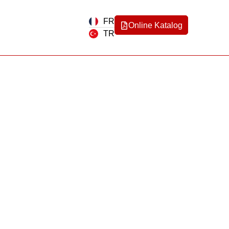
FR
Online Katalog
TR
0