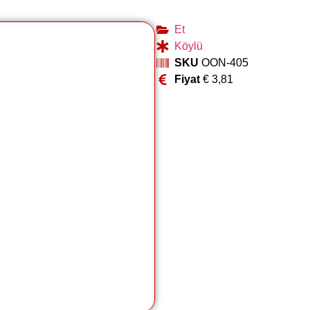
Et
Köylü
SKU
OON-405
Fiyat
€
3,81