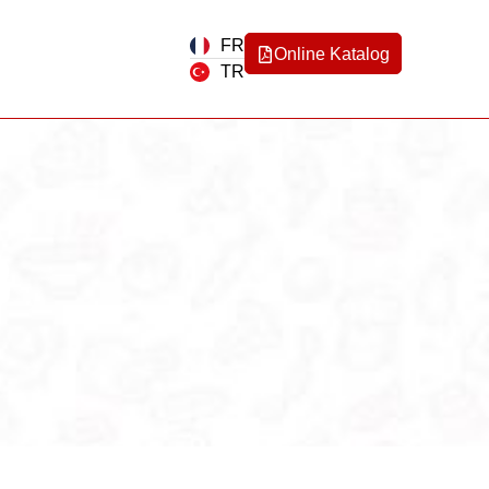
FR
Online Katalog
TR
B