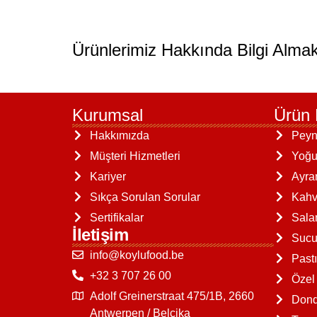
Ürünlerimiz Hakkında Bilgi Almak
Kurumsal
Ürün 
Hakkımızda
Peyn
Müşteri Hizmetleri
Yoğu
Kariyer
Ayra
Sıkça Sorulan Sorular
Kahva
Sertifikalar
Sal
İletişim
Sucu
info@koylufood.be
Past
+32 3 707 26 00
Özel
Adolf Greinerstraat 475/1B, 2660
Dond
Antwerpen / Belçika