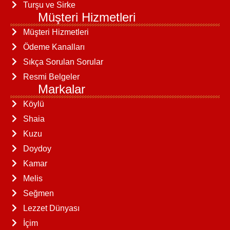
Turşu ve Sirke
Müşteri Hizmetleri
Müşteri Hizmetleri
Ödeme Kanalları
Sıkça Sorulan Sorular
Resmi Belgeler
Markalar
Köylü
Shaia
Kuzu
Doydoy
Kamar
Melis
Seğmen
Lezzet Dünyası
İçim