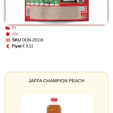
Et
Abi
SKU
OON-20116
Fiyat
€
3,11
JAFFA CHAMPION PEACH