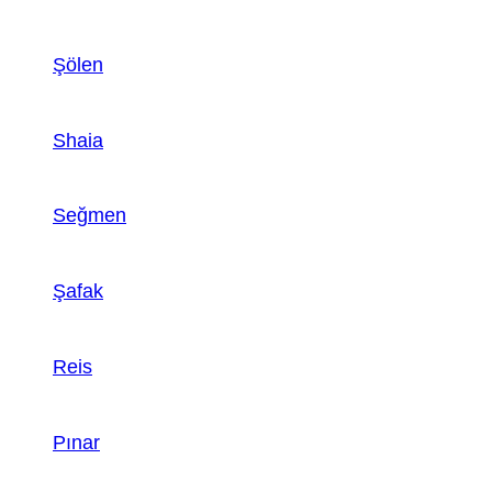
Şölen
Shaia
Seğmen
Şafak
Reis
Pınar