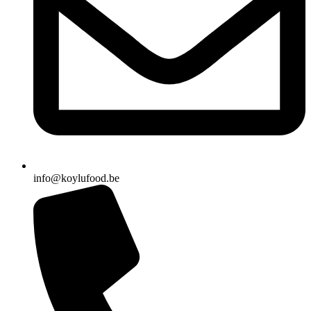
info@koylufood.be