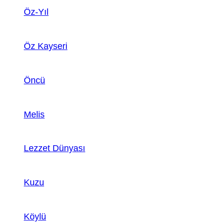
Öz-Yıl
Öz Kayseri
Öncü
Melis
Lezzet Dünyası
Kuzu
Köylü