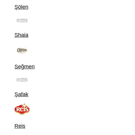
Şölen
Shaia
Seğmen
Şafak
Reis