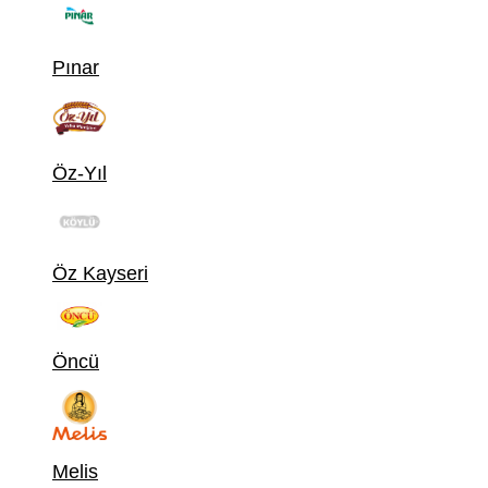
Pınar
Öz-Yıl
Öz Kayseri
Öncü
Melis